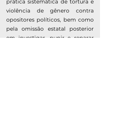
prática sistemática de tortura e
violência de gênero contra
opositores políticos, bem como
pela omissão estatal posterior
em investigar, punir e reparar
tais violações. Além disso, visa
suscitar o debate sobre o dever
de memória e o direito à
verdade como pilares da justiça
de transição e da consolidação.
democrática no país.
Guias do Comitê: