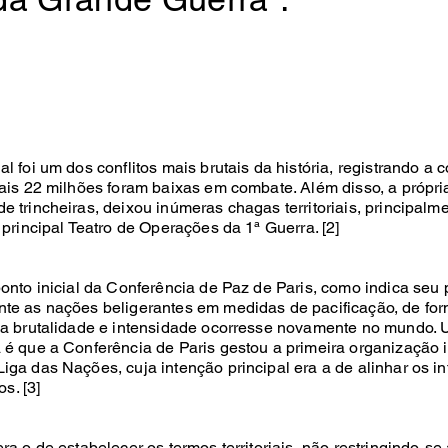
l foi um dos conflitos mais brutais da história, registrando a
uais 22 milhões foram baixas em combate. Além disso, a própri
 trincheiras, deixou inúmeras chagas territoriais, principalm
 principal Teatro de Operações da 1ª Guerra. [2]
onto inicial da Conferência de Paz de Paris, como indica seu 
te as nações beligerantes em medidas de pacificação, de for
ha brutalidade e intensidade ocorresse novamente no mundo
 é que a Conferência de Paris gestou a primeira organização 
iga das Nações, cuja intenção principal era a de alinhar os i
os. [3]
ra o de estabelecer os termos territoriais, não restringindo-s