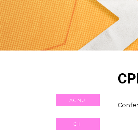
CP
AGNU
Confer
CII