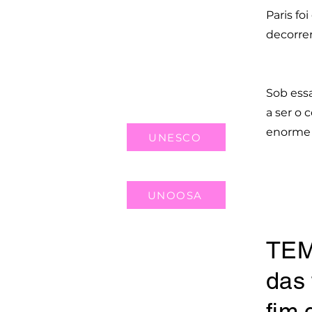
Paris fo
decorrer
Sob essa
a ser o 
enorme 
UNESCO
UNOOSA
TEM
das 
fim 