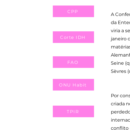
CPP
A Confer
da Enten
viria a 
Corte IDH
janeiro 
matérias
Alemanha
FAO
Seine (q
Sèvres (
ONU Habit
Por cons
criada n
TPIR
perdedo
interna
conflito