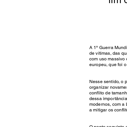
A 1ª Guerra Mundia
de vítimas, das q
com uso massivo de
europeu, que foi o
Nesse sentido, o p
organizar novamen
conflito de taman
dessa importância
modernos, com a L
a mitigar os conflit
O ponto seguinte e