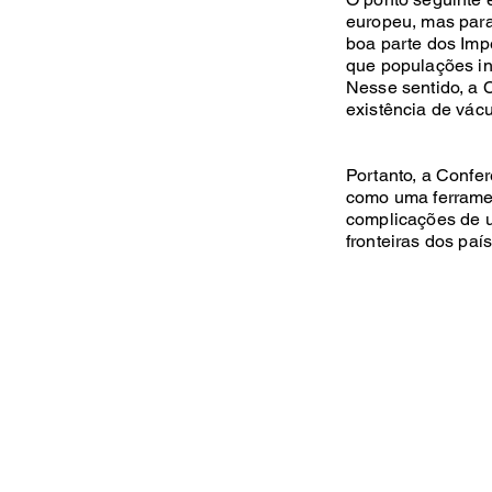
europeu, mas para
boa parte dos Imp
que populações int
Nesse sentido, a C
existência de vácu
Portanto, a Confe
como uma ferramen
complicações de um
fronteiras dos paí