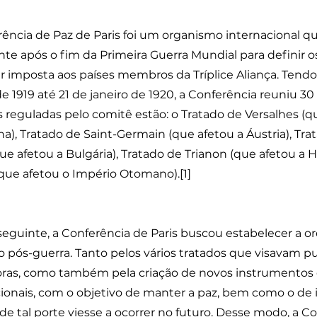
ência de Paz de Paris foi um organismo internacional qu
te após o fim da Primeira Guerra Mundial para definir 
ser imposta aos países membros da Tríplice Aliança. Tendo
de 1919 até 21 de janeiro de 1920, a Conferência reuniu 3
 reguladas pelo comitê estão: o Tratado de Versalhes (q
), Tratado de Saint-Germain (que afetou a Áustria), Trat
ue afetou a Bulgária), Tratado de Trianon (que afetou a 
que afetou o Império Otomano).[1]
eguinte, a Conferência de Paris buscou estabelecer a or
o pós-guerra. Tanto pelos vários tratados que visavam p
ras, como também pela criação de novos instrumentos
cionais, com o objetivo de manter a paz, bem como o de
 de tal porte viesse a ocorrer no futuro. Desse modo, a C