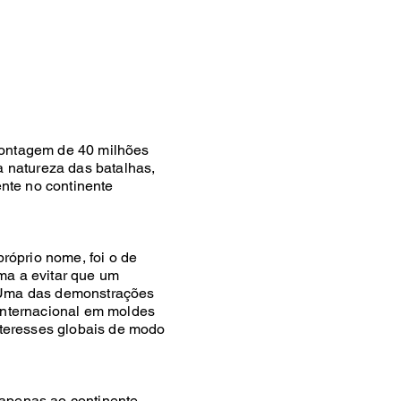
 contagem de 40 milhões
a natureza das batalhas,
ente no continente
próprio nome, foi o de
ma a evitar que um
. Uma das demonstrações
internacional em moldes
nteresses globais de modo
e apenas ao continente