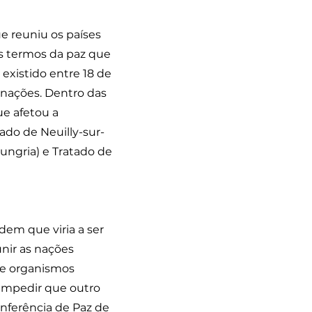
e reuniu os países
os termos da paz que
 existido entre 18 de
0 nações. Dentro das
ue afetou a
ado de Neuilly-sur-
Hungria) e Tratado de
dem que viria a ser
unir as nações
 e organismos
 impedir que outro
onferência de Paz de