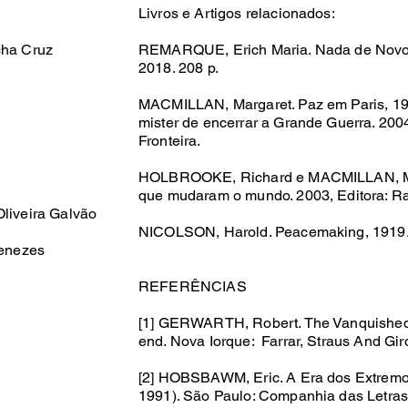
Livros e Artigos relacionados:
cha Cruz
REMARQUE, Erich Maria. Nada de Novo n
2018. 208 p.
MACMILLAN, Margaret. Paz em Paris, 191
mister de encerrar a Grande Guerra. 2004
Fronteira.
HOLBROOKE, Richard e MACMILLAN, Mar
que mudaram o mundo. 2003, Editora: 
liveira Galvão
NICOLSON, Harold. Peacemaking, 1919. 1
Menezes
REFERÊNCIAS
[1] GERWARTH, Robert. The Vanquished: w
end. Nova Iorque: ‎ Farrar, Straus And Gi
[2] HOBSBAWM, Eric. A Era dos Extremo
1991). São Paulo: Companhia das Letras